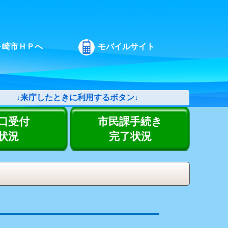
ヶ崎市ＨＰへ
モバイルサイト
↓来庁したときに利用するボタン↓
口受付
市民課手続き
状況
完了状況