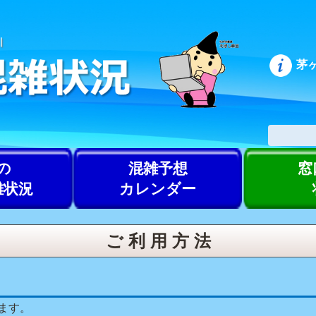
茅
の
混雑予想
窓
雑状況
カレンダー
ご 利 用 方 法
ます。