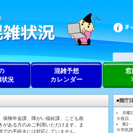
茅
の
混雑予想
窓
雑状況
カレンダー
■開庁
月曜
、保険年金課、障がい福祉課、こども政
※祝日、
第2・
きがある方のみご利用いただけます。ま
※市民課
所での手続きには対応していません。