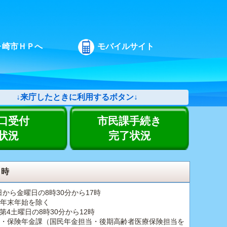
ヶ崎市ＨＰへ
モバイルサイト
↓来庁したときに利用するボタン↓
口受付
市民課手続き
状況
完了状況
日時
日から金曜日の8時30分から17時
年末年始を除く
第4土曜日の8時30分から12時
・保険年金課（国民年金担当・後期高齢者医療保険担当を