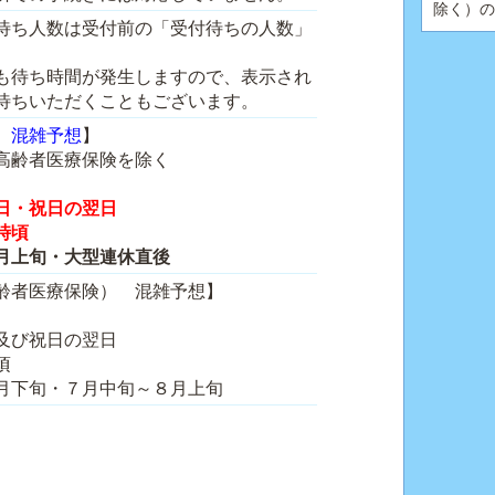
除く）の
待ち人数は受付前の「受付待ちの人数」
も待ち時間が発生しますので、表示され
待ちいただくこともございます。
課
混雑予想
】
高齢者医療保険を除く
日・祝日の翌日
時頃
上旬・大型連休直後
齢者医療保険） 混雑予想】
及び祝日の翌日
頃
月下旬・７月中旬～８月上旬