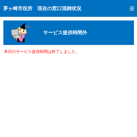
トップページへ
茅ヶ崎市役所 現在の窓口混雑状況
ご利用方法
現在の窓口混雑状況
サービス提供時間外
混雑予想カレンダー
窓口受付状況
本日のサービス提供時間は終了しました。
市民課手続き完了状況