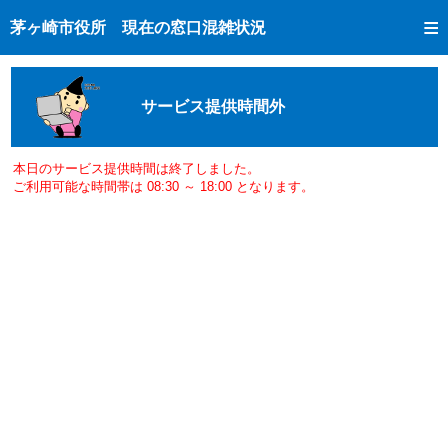
トップページへ
茅ヶ崎市役所 現在の窓口混雑状況
ご利用方法
現在の窓口混雑状況
サービス提供時間外
混雑予想カレンダー
窓口受付状況
本日のサービス提供時間は終了しました。
ご利用可能な時間帯は 08:30 ～ 18:00 となります。
市民課手続き完了状況