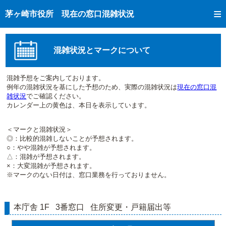
トップページへ
茅ヶ崎市役所 現在の窓口混雑状況
ご利用方法
現在の窓口混雑状況
混雑状況とマークについて
混雑予想カレンダー
混雑予想をご案内しております。
窓口受付状況
例年の混雑状況を基にした予想のため、実際の混雑状況は
現在の窓口混
雑状況
でご確認ください。
市民課手続き完了状況
カレンダー上の黄色は、本日を表示しています。
＜マークと混雑状況＞
◎：比較的混雑しないことが予想されます。
○：やや混雑が予想されます。
△：混雑が予想されます。
×：大変混雑が予想されます。
※マークのない日付は、窓口業務を行っておりません。
本庁舎 1F 3番窓口 住所変更・戸籍届出等