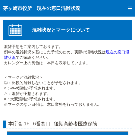
トップページへ
茅ヶ崎市役所 現在の窓口混雑状況
ご利用方法
現在の窓口混雑状況
混雑状況とマークについて
混雑予想カレンダー
混雑予想をご案内しております。
窓口受付状況
例年の混雑状況を基にした予想のため、実際の混雑状況は
現在の窓口混
雑状況
でご確認ください。
市民課手続き完了状況
カレンダー上の黄色は、本日を表示しています。
＜マークと混雑状況＞
◎：比較的混雑しないことが予想されます。
○：やや混雑が予想されます。
△：混雑が予想されます。
×：大変混雑が予想されます。
※マークのない日付は、窓口業務を行っておりません。
本庁舎 1F 6番窓口 後期高齢者医療保険