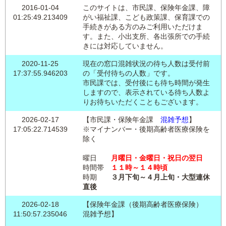
2016-01-04
このサイトは、市民課、保険年金課、障
01:25:49.213409
がい福祉課、こども政策課、保育課での
手続きがある方のみご利用いただけま
す。また、小出支所、各出張所での手続
きには対応していません。
2020-11-25
現在の窓口混雑状況の待ち人数は受付前
17:37:55.946203
の「受付待ちの人数」です。
市民課では、受付後にも待ち時間が発生
しますので、表示されている待ち人数よ
りお待ちいただくこともございます。
2026-02-17
【市民課・保険年金課
混雑予想
】
17:05:22.714539
※マイナンバー・後期高齢者医療保険を
除く
曜日
月曜日・金曜日・祝日の翌日
時間帯
１１時～１４時頃
時期
３月下旬～４月上旬・大型連休
直後
2026-02-18
【保険年金課（後期高齢者医療保険）
11:50:57.235046
混雑予想】