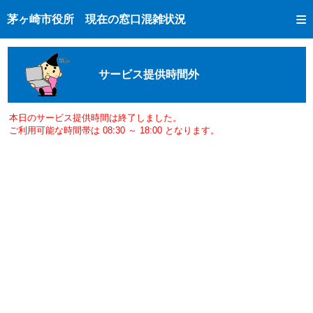
トップページへ
茅ヶ崎市役所 現在の窓口混雑状況
ご利用方法
現在の窓口混雑状況
サービス提供時間外
混雑予想カレンダー
窓口受付状況
本日のサービス提供時間は終了しました。
ご利用可能な時間帯は 08:30 ～ 18:00 となります。
市民課手続き完了状況