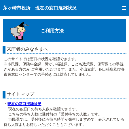
トップページへ
茅ヶ崎市役所 現在の窓口混雑状況
ご利用方法
現在の窓口混雑状況
ご利用方法
混雑予想カレンダー
窓口受付状況
来庁者のみなさまへ
市民課手続き完了状況
このサイトでは窓口の状況を確認できます。
※市民課、保険年金課、障がい福祉課、こども政策課、保育課での手続
きがある方のみ ご利用いただけます。また、小出支所、各出張所及び各
市民窓口センターでの手続きには対応していません。
サイトマップ
・
現在の窓口混雑状況
現在の各窓口の待ち人数を確認できます。
こちらの待ち人数は受付前の「受付待ちの人数」です。
市民課では、受付後にも待ち時間が発生しますので、表示されている
待ち人数よりお待ちいただくこともございます。