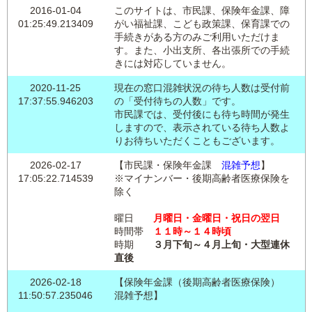
2016-01-04
このサイトは、市民課、保険年金課、障
01:25:49.213409
がい福祉課、こども政策課、保育課での
手続きがある方のみご利用いただけま
す。また、小出支所、各出張所での手続
きには対応していません。
2020-11-25
現在の窓口混雑状況の待ち人数は受付前
17:37:55.946203
の「受付待ちの人数」です。
市民課では、受付後にも待ち時間が発生
しますので、表示されている待ち人数よ
りお待ちいただくこともございます。
2026-02-17
【市民課・保険年金課
混雑予想
】
17:05:22.714539
※マイナンバー・後期高齢者医療保険を
除く
曜日
月曜日・金曜日・祝日の翌日
時間帯
１１時～１４時頃
時期
３月下旬～４月上旬・大型連休
直後
2026-02-18
【保険年金課（後期高齢者医療保険）
11:50:57.235046
混雑予想】