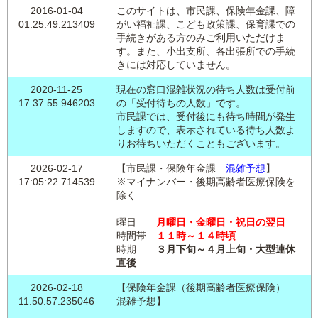
2016-01-04
このサイトは、市民課、保険年金課、障
01:25:49.213409
がい福祉課、こども政策課、保育課での
手続きがある方のみご利用いただけま
す。また、小出支所、各出張所での手続
きには対応していません。
2020-11-25
現在の窓口混雑状況の待ち人数は受付前
17:37:55.946203
の「受付待ちの人数」です。
市民課では、受付後にも待ち時間が発生
しますので、表示されている待ち人数よ
りお待ちいただくこともございます。
2026-02-17
【市民課・保険年金課
混雑予想
】
17:05:22.714539
※マイナンバー・後期高齢者医療保険を
除く
曜日
月曜日・金曜日・祝日の翌日
時間帯
１１時～１４時頃
時期
３月下旬～４月上旬・大型連休
直後
2026-02-18
【保険年金課（後期高齢者医療保険）
11:50:57.235046
混雑予想】