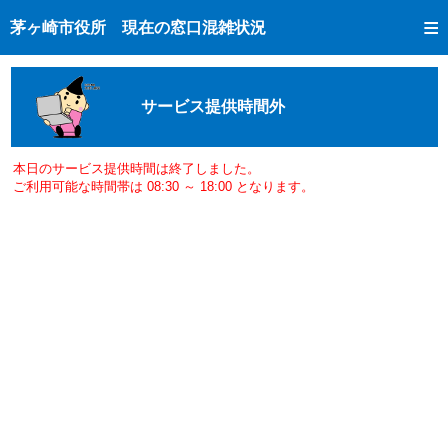
トップページへ
茅ヶ崎市役所 現在の窓口混雑状況
ご利用方法
現在の窓口混雑状況
サービス提供時間外
混雑予想カレンダー
窓口受付状況
本日のサービス提供時間は終了しました。
ご利用可能な時間帯は 08:30 ～ 18:00 となります。
市民課手続き完了状況