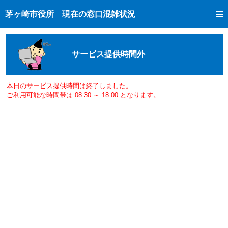
トップページへ
茅ヶ崎市役所 現在の窓口混雑状況
ご利用方法
現在の窓口混雑状況
サービス提供時間外
混雑予想カレンダー
窓口受付状況
本日のサービス提供時間は終了しました。
ご利用可能な時間帯は 08:30 ～ 18:00 となります。
市民課手続き完了状況